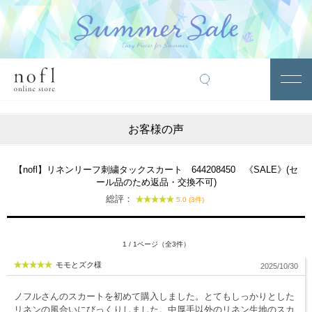
￥10,800税込以上で送料無料
アイテム
お客様の声
トップス
アウター
【nofl】リネンリーフ刺繍タックスカート 644208450 《SALE》(セ
ール品のため返品・交換不可)
ワンピース
総評：
5.0 (3件)
サロペット
パンツ
1 / 1ページ（全3件）
モモとズク様
2025/10/30
スカート
レギンス・インナー
ノフルさんのスカートを初めて購入しました。とてもしっかりとした
リネンの風合いにびっくりしました。中厚手以外のリネン生地のスカ