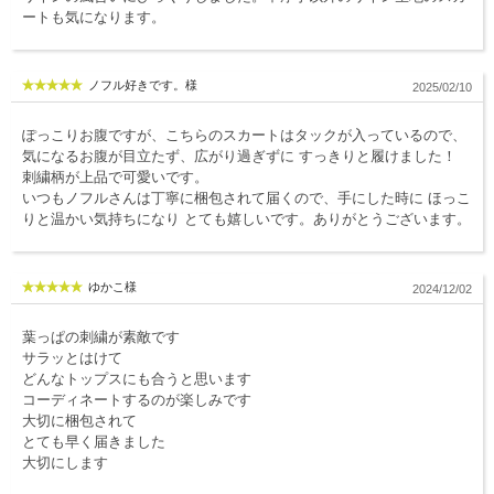
ートも気になります。
服飾雑貨
全てのアイテム
ノフル好きです。様
2025/02/10
SALE ITEM
ぽっこりお腹ですが、こちらのスカートはタックが入っているので、
福袋
気になるお腹が目立たず、広がり過ぎずに すっきりと履けました！
刺繍柄が上品で可愛いです。
ブランド
いつもノフルさんは丁寧に梱包されて届くので、手にした時に ほっこ
りと温かい気持ちになり とても嬉しいです。ありがとうございます。
マイページ
ゆかこ様
2024/12/02
お買い物カゴ
配送遅延情報
葉っぱの刺繍が素敵です
サラッとはけて
ご利用について
どんなトップスにも合うと思います
コーディネートするのが楽しみです
実店舗のご案内
大切に梱包されて
とても早く届きました
大切にします
FOLLOW US ON