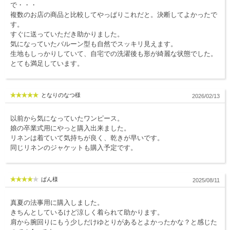
で・・・
服飾雑貨
複数のお店の商品と比較してやっぱりこれだと。決断してよかったで
す。
全てのアイテム
すぐに送っていただき助かりました。
気になっていたバルーン型も自然でスッキリ見えます。
SALE ITEM
生地もしっかりしていて、自宅での洗濯後も形が綺麗な状態でした。
とても満足しています。
福袋
ブランド
となりのなつ様
2026/02/13
以前から気になっていたワンピース。
マイページ
娘の卒業式用にやっと購入出来ました。
お買い物カゴ
リネンは着ていて気持ちが良く、乾きが早いです。
同じリネンのジャケットも購入予定です。
配送遅延情報
ご利用について
ぱん様
2025/08/11
実店舗のご案内
真夏の法事用に購入しました。
きちんとしているけど涼しく着られて助かります。
FOLLOW US ON
肩から腕回りにもう少しだけゆとりがあるとよかったかな？と感じた