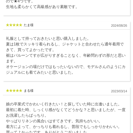
ので★4つです。
生地も柔らかくて高級感があり素敵です。
LINE@お友だち登録で
10%OFFクーポンプレゼント中!
たま様
2024/08/26
brand site
礼服として持っておきたいと思い購入しました。
夏は1枚でスッキリ着られるし、ジャケットと合わせたら通年着用で
きて、買ってよかったです。
裾はバルーンてすが広がりすぎることなく、年齢問わずの形だと思い
ます。
オケージョンの場だけではもったいないので、モデルさんのようにカ
ジュアルにも着てみたいと思いました。
まる様
2023/03/14
娘の卒業式でかわいく行きたい！と探していた時に出逢いました。
最初に着た時、しっくり感がなくてどうかな？と思いましたが、一度
お洗濯したらばっちり。
やっぱりリネンの風合いはすてきです。気持ちがいい。
着方によって、かっちりも着れるし、普段でもしっかりかわいい。
買ってよかったです。ありがとうございました。