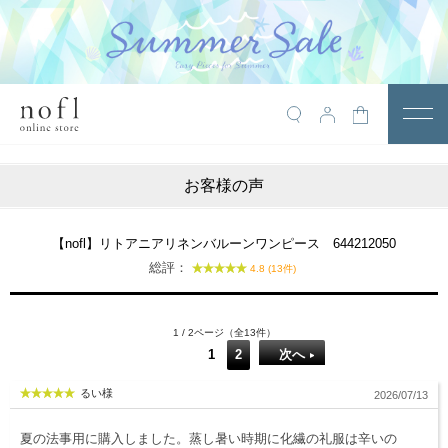
￥10,800税込以上で送料無料
アイテム
お客様の声
トップス
アウター
【nofl】リトアニアリネンバルーンワンピース 644212050
総評：
4.8 (13件)
ワンピース
サロペット
1 / 2ページ（全13件）
パンツ
1
2
次へ
スカート
るい様
2026/07/13
レギンス・インナー
夏の法事用に購入しました。蒸し暑い時期に化繊の礼服は辛いの