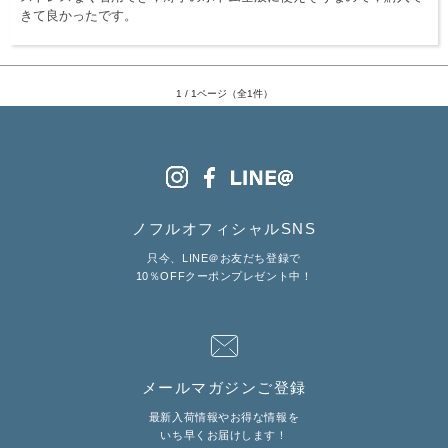
きて良かったです。
服飾雑貨
全てのアイテム
SALE ITEM
1 / 1ページ（全1件）
福袋
ブランド
ノフルオフィシャルSNS
マイページ
只今、LINE＠お友だち登録で
お買い物カゴ
10％OFFクーポンプレゼント中！
配送遅延情報
ご利用について
実店舗のご案内
メールマガジンご登録
最新入荷情報やお得な情報を
FOLLOW US ON
いち早くお届けします！