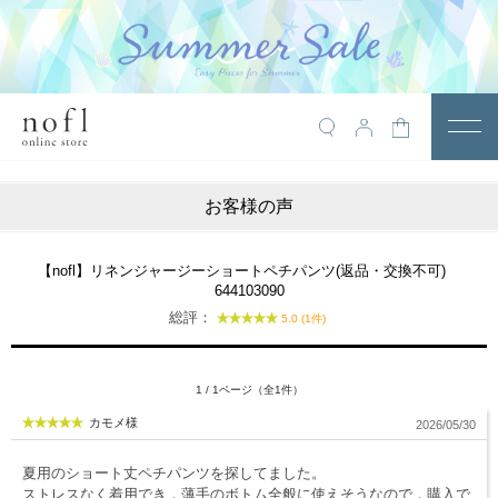
￥10,800税込以上で送料無料
アイテム
お客様の声
トップス
アウター
【nofl】リネンジャージーショートペチパンツ(返品・交換不可)
644103090
ワンピース
総評：
5.0 (1件)
サロペット
パンツ
1 / 1ページ（全1件）
カモメ様
2026/05/30
スカート
レギンス・インナー
夏用のショート丈ペチパンツを探してました。
ストレスなく着用でき，薄手のボトム全般に使えそうなので，購入で