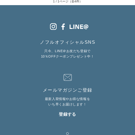
1 / 1ページ（全4件）
LINE@お友だち登録で
10%OFFクーポンプレゼント中!
brand site
ノフルオフィシャルSNS
只今、LINE＠お友だち登録で
10％OFFクーポンプレゼント中！
メールマガジンご登録
最新入荷情報やお得な情報を
いち早くお届けします！
登録する