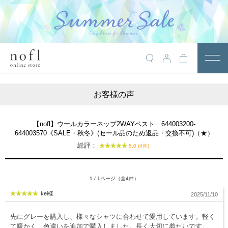
￥10,800税込以上で送料無料
アイテム
お客様の声
トップス
アウター
【nofl】ウールカラーネップ2WAYベスト 644003200-
644003570《SALE・秋冬》(セール品のため返品・交換不可)（★）
ワンピース
総評：
5.0 (4件)
サロペット
パンツ
1 / 1ページ（全4件）
kei様
2025/11/10
スカート
レギンス・インナー
先にグレーを購入し、様々なシャツに合わせて愛用しています。軽く
て暖かく、色違いを追加で購入しました。長く大切に着たいです。